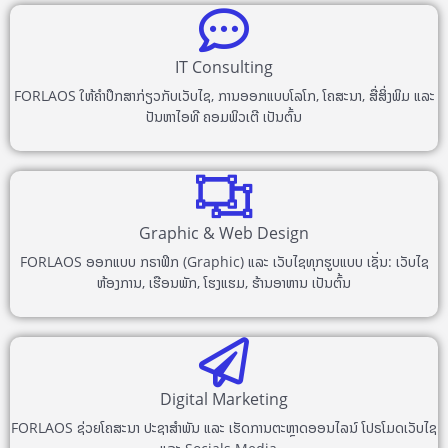
IT Consulting
FORLAOS ໃຫ້ຄຳປຶກສາກ່ຽວກັບເວັບໄຊ, ການອອກແບບໂລໂກ, ໂຄສະນາ, ສື່ສິ່ງພິມ ແລະ
ປັນຫາໄອທີ ຄອມພິວເຕີ ເປັນຕົ້ນ
Graphic & Web Design
FORLAOS ອອກແບບ ກຣາຟິກ (Graphic) ແລະ ເວັບໄຊທຸກຮູບແບບ ເຊັ່ນ: ເວັບໄຊ
ຫ້ອງການ, ເຮືອນພັກ, ໂຮງແຮມ, ຮ້ານອາຫານ ເປັນຕົ້ນ
Digital Marketing
FORLAOS ຊ່ວຍໂຄສະນາ ປະຊາສຳພັນ ແລະ ເຮັດການຕະຫຼາດອອນໄລນ໌ ໂປຣໂມດເວັບໄຊ