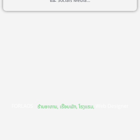
ແລະ Socials Media...
FORLAOS
Web Designer
ຮ້ານອາຫານ, ເຮືອນພັກ, ໂຮງແຮມ,