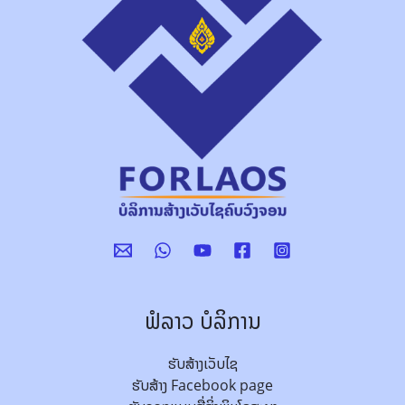
ຟໍລາວ ບໍລິການ
ຮັບສ້າງເວັບໄຊ
ຮັບສ້າງ Facebook page