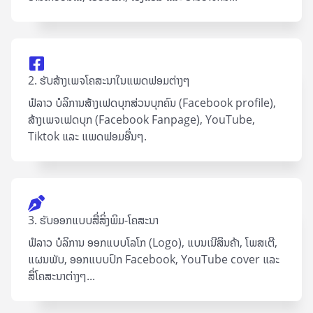
2. ຮັບສ້າງເພຈໂຄສະນາໃນແພດຟອມຕ່າງໆ
ຟໍລາວ ບໍລິການສ້າງເຟດບຸກສ່ວນບຸກຄົນ (Facebook profile),
ສ້າງເພຈເຟດບຸກ (Facebook Fanpage), YouTube,
Tiktok ແລະ ແພດຟອມອື່ນໆ.
3. ຮັບອອກແບບສື່ສິ່ງພິມ-ໂຄສະນາ
ຟໍລາວ ບໍລິການ ອອກແບບໂລໂກ (Logo), ແບນເນີສິນຄ້າ, ໂພສເຕີ,
ແຜນພັບ, ອອກແບບປົກ Facebook, YouTube cover ແລະ
ສຶ່ໂຄສະນາຕ່າງໆ...