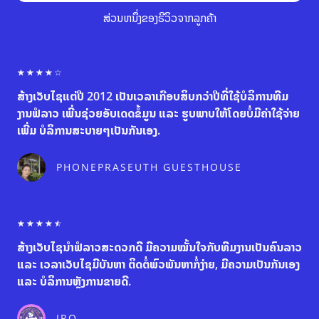
ສ່ວນຫນຶ່ງຂອງຣີວິວຈາກລູກຄ້າ
R
☆
☆
☆
☆
☆
a
ສ້າງເວັບໄຊແຕ່ປີ 2012 ເປັນເວລາເກືອບສິບກວ່າປີທີ່ໃຊ້ບໍລິການທີມ
t
e
ງານຟໍລາວ ເພີ່ນຊ່ວຍອັບເດດຂໍ້ມູນ ແລະ ຮູບພາບໃຫ້ໂດຍບໍ່ມີຄ່າໃຊ້ຈ່າຍ
d
ເພີ່ມ ບໍລິການສະບາຍໆເປັນກັນເອງ.
4
o
u
PHONEPRASEUTH GUESTHOUSE
t
o
f
5
R
☆
☆
☆
☆
☆
a
ສ້າງເວັບໄຊນຳຟໍລາວສະດວກດີ ມີຄວາມໝັ້ນໃຈກັບທີມງານເປັນຄົນລາວ
t
e
ແລະ ເວລາເວັບໄຊມີບັນຫາ ຕິດຕໍ່ພົວພັນຫາກໍ່ງ່າຍ, ມີຄວາມເປັນກັນເອງ
d
ແລະ ບໍລິການຫຼັງການຂາຍດີ.
4
.
5
IRO