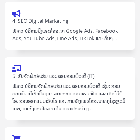
4. SEO Digital Marketing
ຟໍລາວ ບໍລິການຍິງແອດໂຄສະນາ Google Ad​s, Facebook
Ads, YouTube Ads, Line Ads, TikTok ແລະ ອື່ນໆ...
5. ຮັບຈັດຝຶກອົບຮົມ ແລະ ສອນຄອມພິວເຕີ (IT)
ຟໍລາວ ບໍລິການຈັດຝຶກອົບຮົມ ແລະ ສອນຄອມພິວເຕີ ເຊັ່ນ: ສອນ
ຄອມພິວເຕີຂັ້ນພື້ນຖານ, ສອນອອກແບບກຣາບຟິກ ແລະ ຕັດຕໍ່ວີດີ
ໂອ, ສອນອອກແບບເວັບໄຊ ແລະ ການສ້າງເພຈໂຄສະນາທາງໂຊຊຽວມິ
ເດຍ, ການຍິງແອດໂຄສະນາໃນແພດຟອມຕ່າງໆ.