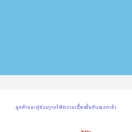
ລູກຄ້າແລະຄູ່ຮ່ວມງານໃຫ້ຄວາມເຊື່ອໝັ້ນກັບພວກເຮົາ