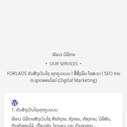
ຟໍລາວ ບໍລິການ
OUR SERVICES
FORLAOS ຮັບສ້າງເວັບໄຊ ທຸກຮູບແບບ l ສື່ສິ່ງພິມ-ໂຄສະນາ l SEO ການ
ຕະຫຼາດອອນໄລນ໌ (Digital Marketing)
1. ຮັບສ້າງເວັບໄຊທຸກຮູບແບບ
ຟໍລາວ ບໍລິການສ້າງເວັບໄຊ ສຳນັກງານ, ອົງກອນ, ຫ້ອງການ, ບໍລິສັດ,
ຮ້ານຄ້າອອນໄລ໌, ເຮືອນພັກ, ໂຮງແຮມ ແລະ ຮ້ານອາຫານ...