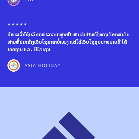
o
u
t
o
R
☆
☆
☆
☆
☆
f
a
5
ຂ້າພະເຈົ້າໃຊ້ບໍລິການຟໍລາວມາຫຼາຍປີ ເຫັນວ່າເປັນໜຶ່ງທາງເລືອກສຳລັບ
t
e
ທ່ານທີ່ຢາກສ້າງເວັບໄຊລາຄາບໍ່ແພງ ແຕ່ໄດ້ເວັບໄຊຄຸນນະພບາບດີ ໄດ້
d
ມາດຖານ ແລະ ມີໄລເຊັນ.
4
.
6
ASIA HOLIDAY
o
u
t
o
f
5