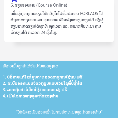
6. ຮຽນອອນລາຍ (Course Online)
ເພີ່ມຊ່ອງທາງການຮຽນໃຫ້ກວ້າງໄກໄປທົ່ວປະເທດ FORLAOS ໄດ້
ສ້າງຄອສຮຽນອອນລາຍຫຼາຍຄອສ ເລືອກລົງທະບຽນຮຽນໄດ້ ເຊີ່ງຜູ້
ຮຽນສາມາດຮຽນໄດ້ທຸກທີ່ ທຸກເວລາ ແລະ ສາມາດສົນທະນາ ຖາມ
ບົດຮຽນໄດ້ ຕະລອດ 24 ຊົ່ວໂມງ.
ຟໍລາວເນັ້ນລູກຄ້າໄດ້ຮັບປະໂຫຍດສູງສຸດ
1. ບໍລິການ​ແກ້​ໄຂ​ຂໍ້​ມູນ​ຕະຫລອດ​ອາ​ຍຸການ​ໃຊ້​ງານ ຟ​ຣີ
2. ລະບົບ​ອອກ​ແບບ​ຈັດ​ວາງ​ຮູບ​ແບບ​ເວັບ​ໄຊທີ່​ບໍ່​ຊ້ຳ​ໃຜ
3. ລາ​ຄາ​ຄຸ້ມ​ຄ່າ ບໍ່​ມີ​ຄ່າ​ໃຊ້​ຈ່າຍ​ແອບ​ແຝງ ຟ​ຣີ
4. ເພີ່ມ​ໂອ​ກາດ​ທາງ​ທຸລະກິດຂອງທ່ານ
"ໃຫ້ຟໍລາວເປັນສ່ວນໜຶ່ງ ໃນການພັດທະນາທຸລະກິດຂອງທ່ານ"