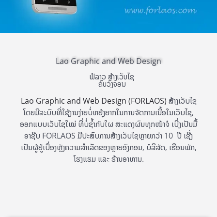
Lao Graphic and Web Design
ຟໍລາວ ສ້າງເວັບໄຊ
ຄົບວົງຈອນ
Lao Graphic and Web Design
(FORLAOS)
ສ້າງເວັບໄຊ
ໂດຍມີລະບົບທີ່ໃຊ້ງານງ່າຍບໍ່ຫຍຸ້ງຍາກໃນການຈັດການເນື້ອໃນເວັບໄຊ,
ອອກແບບເວັບໄຊໃໝ່ ທີ່ບໍ່ຊ້ຳກັບໃຜ ສະແດງຜົນທຸກໜ້າຈໍ ເບີ່ງເປັນມື້
ອາຊີບ FORLAOS ມີປະສົບການສ້າງເວັບໄຊຫຼາຍກວ່າ 10 ປີ ເຊີ່ງ
ເປັນຜູ້ຢູ່ເບື່ອງຫຼັງຄວາມສຳເລັດຂອງຫຼາຍອົງກອນ, ບໍລິສັດ, ເຮືອນພັກ,
ໂຮງແຮມ ແລະ ຮ້ານອາຫານ.