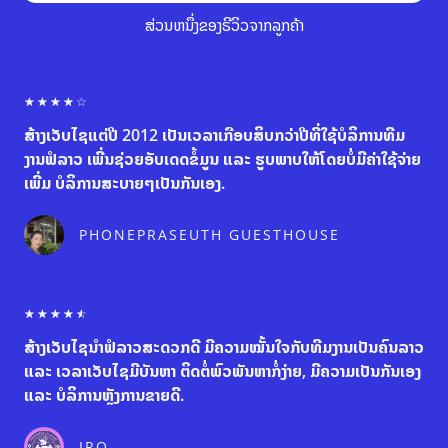
ສ່ວນຫນຶ່ງຂອງຣີວິວຈາກລູກຄ້າ
R
☆
☆
☆
☆
☆
a
ສ້າງເວັບໄຊແຕ່ປີ 2012 ເປັນເວລາເກືອບສິບກວ່າປີທີ່ໃຊ້ບໍລິການທີມ
t
e
ງານຟໍລາວ ເພີ່ນຊ່ວຍອັບເດດຂໍ້ມູນ ແລະ ຮູບພາບໃຫ້ໂດຍບໍ່ມີຄ່າໃຊ້ຈ່າຍ
d
ເພີ່ມ ບໍລິການສະບາຍໆເປັນກັນເອງ.
4
o
u
PHONEPRASEUTH GUESTHOUSE
t
o
f
5
R
☆
☆
☆
☆
☆
a
ສ້າງເວັບໄຊນຳຟໍລາວສະດວກດີ ມີຄວາມໝັ້ນໃຈກັບທີມງານເປັນຄົນລາວ
t
e
ແລະ ເວລາເວັບໄຊມີບັນຫາ ຕິດຕໍ່ພົວພັນຫາກໍ່ງ່າຍ, ມີຄວາມເປັນກັນເອງ
d
ແລະ ບໍລິການຫຼັງການຂາຍດີ.
4
.
5
IRO