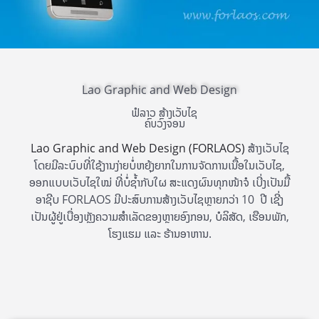
Lao Graphic and Web Design
ຟໍລາວ ສ້າງເວັບໄຊ
ຄົບວົງຈອນ
Lao Graphic and Web Design
(FORLAOS)
ສ້າງເວັບໄຊ
ໂດຍມີລະບົບທີ່ໃຊ້ງານງ່າຍບໍ່ຫຍຸ້ງຍາກໃນການຈັດການເນື້ອໃນເວັບໄຊ,
ອອກແບບເວັບໄຊໃໝ່ ທີ່ບໍ່ຊ້ຳກັບໃຜ ສະແດງຜົນທຸກໜ້າຈໍ ເບີ່ງເປັນມື້
ອາຊີບ FORLAOS ມີປະສົບການສ້າງເວັບໄຊຫຼາຍກວ່າ 10 ປີ ເຊີ່ງ
ເປັນຜູ້ຢູ່ເບື່ອງຫຼັງຄວາມສຳເລັດຂອງຫຼາຍອົງກອນ, ບໍລິສັດ, ເຮືອນພັກ,
ໂຮງແຮມ ແລະ ຮ້ານອາຫານ.