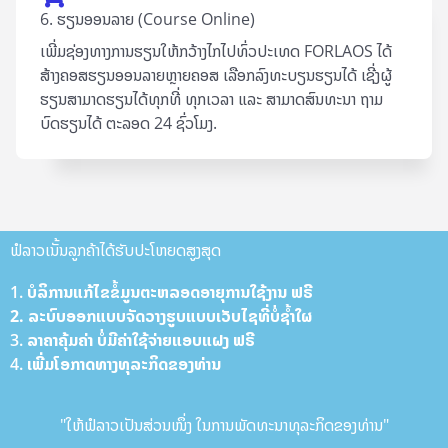
6. ຮຽນອອນລາຍ (Course Online)
ເພີ່ມຊ່ອງທາງການຮຽນໃຫ້ກວ້າງໄກໄປທົ່ວປະເທດ FORLAOS ໄດ້
ສ້າງຄອສຮຽນອອນລາຍຫຼາຍຄອສ ເລືອກລົງທະບຽນຮຽນໄດ້ ເຊີ່ງຜູ້
ຮຽນສາມາດຮຽນໄດ້ທຸກທີ່ ທຸກເວລາ ແລະ ສາມາດສົນທະນາ ຖາມ
ບົດຮຽນໄດ້ ຕະລອດ 24 ຊົ່ວໂມງ.
ຟໍລາວເນັ້ນລູກຄ້າໄດ້ຮັບປະໂຫຍດສູງສຸດ
1. ບໍລິການ​ແກ້​ໄຂ​ຂໍ້​ມູນ​ຕະຫລອດ​ອາ​ຍຸການ​ໃຊ້​ງານ ຟ​ຣີ
2. ລະບົບ​ອອກ​ແບບ​ຈັດ​ວາງ​ຮູບ​ແບບ​ເວັບ​ໄຊທີ່​ບໍ່​ຊ້ຳ​ໃຜ
3. ລາ​ຄາ​ຄຸ້ມ​ຄ່າ ບໍ່​ມີ​ຄ່າ​ໃຊ້​ຈ່າຍ​ແອບ​ແຝງ ຟ​ຣີ
4. ເພີ່ມ​ໂອ​ກາດ​ທາງ​ທຸລະກິດຂອງທ່ານ
"ໃຫ້ຟໍລາວເປັນສ່ວນໜຶ່ງ ໃນການພັດທະນາທຸລະກິດຂອງທ່ານ"