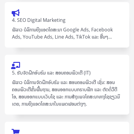
4. SEO Digital Marketing
ຟໍລາວ ບໍລິການຍິງແອດໂຄສະນາ Google Ad​s, Facebook
Ads, YouTube Ads, Line Ads, TikTok ແລະ ອື່ນໆ...
5. ຮັບຈັດຝຶກອົບຮົມ ແລະ ສອນຄອມພິວເຕີ (IT)
ຟໍລາວ ບໍລິການຈັດຝຶກອົບຮົມ ແລະ ສອນຄອມພິວເຕີ ເຊັ່ນ: ສອນ
ຄອມພິວເຕີຂັ້ນພື້ນຖານ, ສອນອອກແບບກຣາບຟິກ ແລະ ຕັດຕໍ່ວີດີ
ໂອ, ສອນອອກແບບເວັບໄຊ ແລະ ການສ້າງເພຈໂຄສະນາທາງໂຊຊຽວມິ
ເດຍ, ການຍິງແອດໂຄສະນາໃນແພດຟອມຕ່າງໆ.