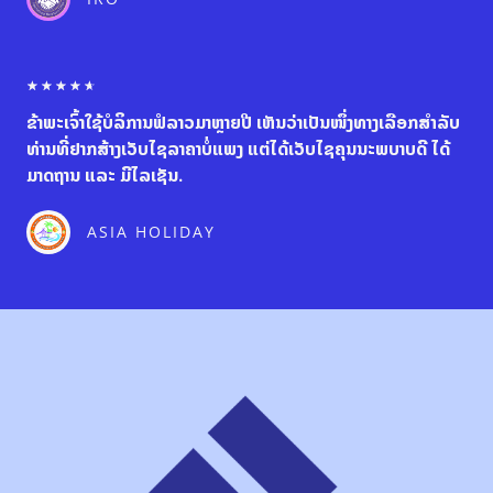
o
u
t
o
R
☆
☆
☆
☆
☆
f
a
5
ຂ້າພະເຈົ້າໃຊ້ບໍລິການຟໍລາວມາຫຼາຍປີ ເຫັນວ່າເປັນໜຶ່ງທາງເລືອກສຳລັບ
t
e
ທ່ານທີ່ຢາກສ້າງເວັບໄຊລາຄາບໍ່ແພງ ແຕ່ໄດ້ເວັບໄຊຄຸນນະພບາບດີ ໄດ້
d
ມາດຖານ ແລະ ມີໄລເຊັນ.
4
.
6
ASIA HOLIDAY
o
u
t
o
f
5