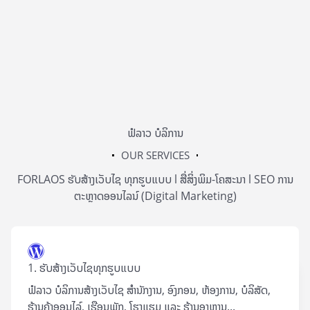
ຟໍລາວ ບໍລິການ
OUR SERVICES
FORLAOS ຮັບສ້າງເວັບໄຊ ທຸກຮູບແບບ l ສື່ສິ່ງພິມ-ໂຄສະນາ l SEO ການ
ຕະຫຼາດອອນໄລນ໌ (Digital Marketing)
1. ຮັບສ້າງເວັບໄຊທຸກຮູບແບບ
ຟໍລາວ ບໍລິການສ້າງເວັບໄຊ ສຳນັກງານ, ອົງກອນ, ຫ້ອງການ, ບໍລິສັດ,
ຮ້ານຄ້າອອນໄລ໌, ເຮືອນພັກ, ໂຮງແຮມ ແລະ ຮ້ານອາຫານ...