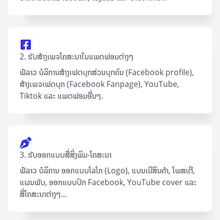
2. ຮັບສ້າງເພຈໂຄສະນາໃນແພດຟອມຕ່າງໆ
ຟໍລາວ ບໍລິການສ້າງເຟດບຸກສ່ວນບຸກຄົນ (Facebook profile),
ສ້າງເພຈເຟດບຸກ (Facebook Fanpage), YouTube,
Tiktok ແລະ ແພດຟອມອື່ນໆ.
3. ຮັບອອກແບບສື່ສິ່ງພິມ-ໂຄສະນາ
ຟໍລາວ ບໍລິການ ອອກແບບໂລໂກ (Logo), ແບນເນີສິນຄ້າ, ໂພສເຕີ,
ແຜນພັບ, ອອກແບບປົກ Facebook, YouTube cover ແລະ
ສຶ່ໂຄສະນາຕ່າງໆ...