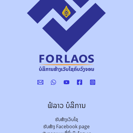
ຟໍລາວ ບໍລິການ
ຮັບສ້າງເວັບໄຊ
ຮັບສ້າງ Facebook page