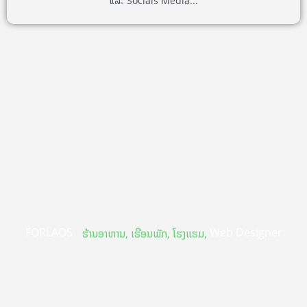
ແລະ Socials Media...
FORLAOS
Web Designer
ຮ້ານອາຫານ, ເຮືອນພັກ, ໂຮງແຮມ,