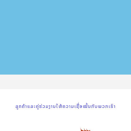
ລູກຄ້າແລະຄູ່ຮ່ວມງານໃຫ້ຄວາມເຊື່ອໝັ້ນກັບພວກເຮົາ