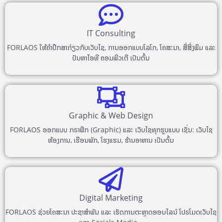
IT Consulting
FORLAOS ໃຫ້ຄຳປຶກສາກ່ຽວກັບເວັບໄຊ, ການອອກແບບໂລໂກ, ໂຄສະນາ, ສື່ສິ່ງພິມ ແລະ
ປັນຫາໄອທີ ຄອມພິວເຕີ ເປັນຕົ້ນ
Graphic & Web Design
FORLAOS ອອກແບບ ກຣາຟິກ (Graphic) ແລະ ເວັບໄຊທຸກຮູບແບບ ເຊັ່ນ: ເວັບໄຊ
ຫ້ອງການ, ເຮືອນພັກ, ໂຮງແຮມ, ຮ້ານອາຫານ ເປັນຕົ້ນ
Digital Marketing
FORLAOS ຊ່ວຍໂຄສະນາ ປະຊາສຳພັນ ແລະ ເຮັດການຕະຫຼາດອອນໄລນ໌ ໂປຣໂມດເວັບໄຊ