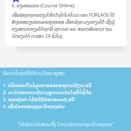
6. ຮຽນອອນລາຍ (Course Online)
ເພີ່ມຊ່ອງທາງການຮຽນໃຫ້ກວ້າງໄກໄປທົ່ວປະເທດ FORLAOS ໄດ້
ສ້າງຄອສຮຽນອອນລາຍຫຼາຍຄອສ ເລືອກລົງທະບຽນຮຽນໄດ້ ເຊີ່ງຜູ້
ຮຽນສາມາດຮຽນໄດ້ທຸກທີ່ ທຸກເວລາ ແລະ ສາມາດສົນທະນາ ຖາມ
ບົດຮຽນໄດ້ ຕະລອດ 24 ຊົ່ວໂມງ.
ຟໍລາວເນັ້ນລູກຄ້າໄດ້ຮັບປະໂຫຍດສູງສຸດ
1. ບໍລິການ​ແກ້​ໄຂ​ຂໍ້​ມູນ​ຕະຫລອດ​ອາ​ຍຸການ​ໃຊ້​ງານ ຟ​ຣີ
2. ລະບົບ​ອອກ​ແບບ​ຈັດ​ວາງ​ຮູບ​ແບບ​ເວັບ​ໄຊທີ່​ບໍ່​ຊ້ຳ​ໃຜ
3. ລາ​ຄາ​ຄຸ້ມ​ຄ່າ ບໍ່​ມີ​ຄ່າ​ໃຊ້​ຈ່າຍ​ແອບ​ແຝງ ຟ​ຣີ
4. ເພີ່ມ​ໂອ​ກາດ​ທາງ​ທຸລະກິດຂອງທ່ານ
"ໃຫ້ຟໍລາວເປັນສ່ວນໜຶ່ງ ໃນການພັດທະນາທຸລະກິດຂອງທ່ານ"