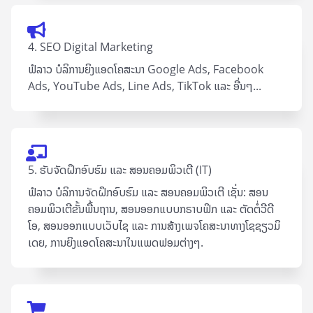
4. SEO Digital Marketing
ຟໍລາວ ບໍລິການຍິງແອດໂຄສະນາ Google Ad​s, Facebook
Ads, YouTube Ads, Line Ads, TikTok ແລະ ອື່ນໆ...
5. ຮັບຈັດຝຶກອົບຮົມ ແລະ ສອນຄອມພິວເຕີ (IT)
ຟໍລາວ ບໍລິການຈັດຝຶກອົບຮົມ ແລະ ສອນຄອມພິວເຕີ ເຊັ່ນ: ສອນ
ຄອມພິວເຕີຂັ້ນພື້ນຖານ, ສອນອອກແບບກຣາບຟິກ ແລະ ຕັດຕໍ່ວີດີ
ໂອ, ສອນອອກແບບເວັບໄຊ ແລະ ການສ້າງເພຈໂຄສະນາທາງໂຊຊຽວມິ
ເດຍ, ການຍິງແອດໂຄສະນາໃນແພດຟອມຕ່າງໆ.