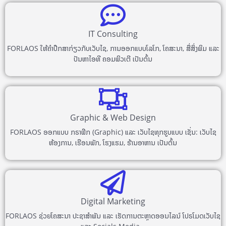
IT Consulting
FORLAOS ໃຫ້ຄຳປຶກສາກ່ຽວກັບເວັບໄຊ, ການອອກແບບໂລໂກ, ໂຄສະນາ, ສື່ສິ່ງພິມ ແລະ
ປັນຫາໄອທີ ຄອມພິວເຕີ ເປັນຕົ້ນ
Graphic & Web Design
FORLAOS ອອກແບບ ກຣາຟິກ (Graphic) ແລະ ເວັບໄຊທຸກຮູບແບບ ເຊັ່ນ: ເວັບໄຊ
ຫ້ອງການ, ເຮືອນພັກ, ໂຮງແຮມ, ຮ້ານອາຫານ ເປັນຕົ້ນ
Digital Marketing
FORLAOS ຊ່ວຍໂຄສະນາ ປະຊາສຳພັນ ແລະ ເຮັດການຕະຫຼາດອອນໄລນ໌ ໂປຣໂມດເວັບໄຊ