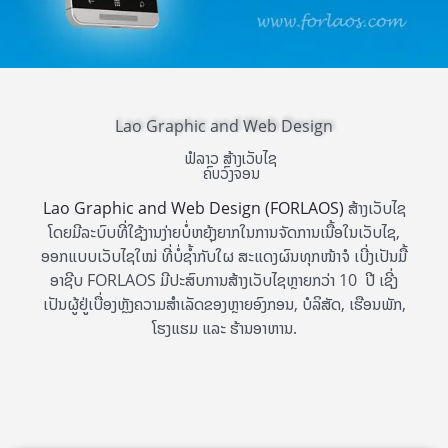
Lao Graphic and Web Design
ຟໍລາວ ສ້າງເວັບໄຊ
ຄົບວົງຈອນ
Lao Graphic and Web Design
(FORLAOS)
ສ້າງເວັບໄຊ
ໂດຍມີລະບົບທີ່ໃຊ້ງານງ່າຍບໍ່ຫຍຸ້ງຍາກໃນການຈັດການເນື້ອໃນເວັບໄຊ,
ອອກແບບເວັບໄຊໃໝ່ ທີ່ບໍ່ຊ້ຳກັບໃຜ ສະແດງຜົນທຸກໜ້າຈໍ ເບີ່ງເປັນມື້
ອາຊີບ FORLAOS ມີປະສົບການສ້າງເວັບໄຊຫຼາຍກວ່າ 10 ປີ ເຊີ່ງ
ເປັນຜູ້ຢູ່ເບື່ອງຫຼັງຄວາມສຳເລັດຂອງຫຼາຍອົງກອນ, ບໍລິສັດ, ເຮືອນພັກ,
ໂຮງແຮມ ແລະ ຮ້ານອາຫານ.