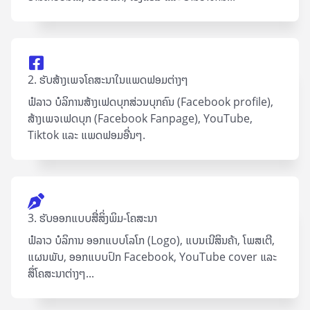
2. ຮັບສ້າງເພຈໂຄສະນາໃນແພດຟອມຕ່າງໆ
ຟໍລາວ ບໍລິການສ້າງເຟດບຸກສ່ວນບຸກຄົນ (Facebook profile),
ສ້າງເພຈເຟດບຸກ (Facebook Fanpage), YouTube,
Tiktok ແລະ ແພດຟອມອື່ນໆ.
3. ຮັບອອກແບບສື່ສິ່ງພິມ-ໂຄສະນາ
ຟໍລາວ ບໍລິການ ອອກແບບໂລໂກ (Logo), ແບນເນີສິນຄ້າ, ໂພສເຕີ,
ແຜນພັບ, ອອກແບບປົກ Facebook, YouTube cover ແລະ
ສຶ່ໂຄສະນາຕ່າງໆ...