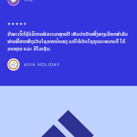
o
u
t
o
R
☆
☆
☆
☆
☆
f
a
5
ຂ້າພະເຈົ້າໃຊ້ບໍລິການຟໍລາວມາຫຼາຍປີ ເຫັນວ່າເປັນໜຶ່ງທາງເລືອກສຳລັບ
t
e
ທ່ານທີ່ຢາກສ້າງເວັບໄຊລາຄາບໍ່ແພງ ແຕ່ໄດ້ເວັບໄຊຄຸນນະພບາບດີ ໄດ້
d
ມາດຖານ ແລະ ມີໄລເຊັນ.
4
.
6
ASIA HOLIDAY
o
u
t
o
f
5