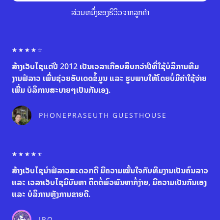
ສ່ວນຫນຶ່ງຂອງຣີວິວຈາກລູກຄ້າ
R
☆
☆
☆
☆
☆
a
ສ້າງເວັບໄຊແຕ່ປີ 2012 ເປັນເວລາເກືອບສິບກວ່າປີທີ່ໃຊ້ບໍລິການທີມ
t
e
ງານຟໍລາວ ເພີ່ນຊ່ວຍອັບເດດຂໍ້ມູນ ແລະ ຮູບພາບໃຫ້ໂດຍບໍ່ມີຄ່າໃຊ້ຈ່າຍ
d
ເພີ່ມ ບໍລິການສະບາຍໆເປັນກັນເອງ.
4
o
u
PHONEPRASEUTH GUESTHOUSE
t
o
f
5
R
☆
☆
☆
☆
☆
a
ສ້າງເວັບໄຊນຳຟໍລາວສະດວກດີ ມີຄວາມໝັ້ນໃຈກັບທີມງານເປັນຄົນລາວ
t
e
ແລະ ເວລາເວັບໄຊມີບັນຫາ ຕິດຕໍ່ພົວພັນຫາກໍ່ງ່າຍ, ມີຄວາມເປັນກັນເອງ
d
ແລະ ບໍລິການຫຼັງການຂາຍດີ.
4
.
5
IRO