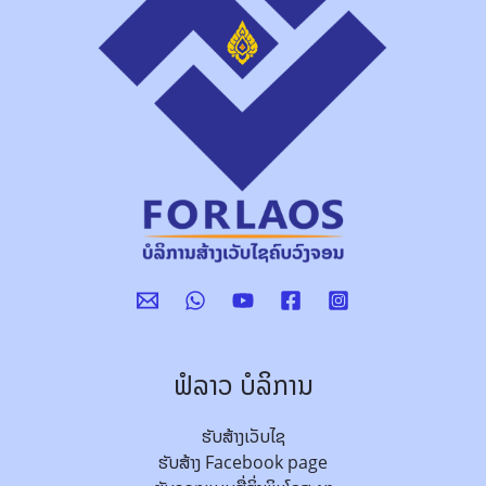
ຟໍລາວ ບໍລິການ
ຮັບສ້າງເວັບໄຊ
ຮັບສ້າງ Facebook page