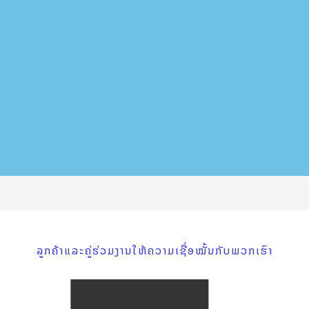
ລູກຄ້າແລະຄູ່ຮ່ວມງານໃຫ້ຄວາມເຊື່ອໝັ້ນກັບພວກເຮົາ