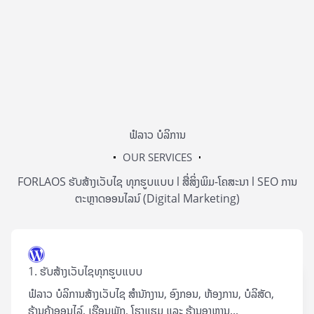
ຟໍລາວ ບໍລິການ
OUR SERVICES
FORLAOS ຮັບສ້າງເວັບໄຊ ທຸກຮູບແບບ l ສື່ສິ່ງພິມ-ໂຄສະນາ l SEO ການ
ຕະຫຼາດອອນໄລນ໌ (Digital Marketing)
1. ຮັບສ້າງເວັບໄຊທຸກຮູບແບບ
ຟໍລາວ ບໍລິການສ້າງເວັບໄຊ ສຳນັກງານ, ອົງກອນ, ຫ້ອງການ, ບໍລິສັດ,
ຮ້ານຄ້າອອນໄລ໌, ເຮືອນພັກ, ໂຮງແຮມ ແລະ ຮ້ານອາຫານ...