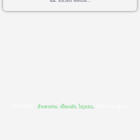
ແລະ Socials Media...
FORLAOS
Web Designer
ຮ້ານອາຫານ, ເຮືອນພັກ, ໂຮງແຮມ,