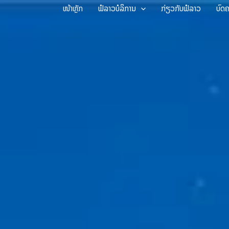
Skip
ໜ້າຫຼັກ
ຟໍລາວບໍລິການ
ກ່ຽວກັບຟໍລາວ
ບົດ
to
content