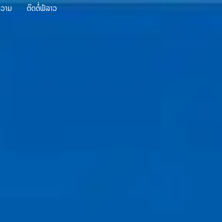
ຄວາມ
ຕິດຕໍ່ຟໍລາວ