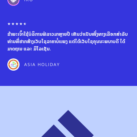
o
u
t
o
R
☆
☆
☆
☆
☆
f
a
5
ຂ້າພະເຈົ້າໃຊ້ບໍລິການຟໍລາວມາຫຼາຍປີ ເຫັນວ່າເປັນໜຶ່ງທາງເລືອກສຳລັບ
t
e
ທ່ານທີ່ຢາກສ້າງເວັບໄຊລາຄາບໍ່ແພງ ແຕ່ໄດ້ເວັບໄຊຄຸນນະພບາບດີ ໄດ້
d
ມາດຖານ ແລະ ມີໄລເຊັນ.
4
.
6
ASIA HOLIDAY
o
u
t
o
f
5