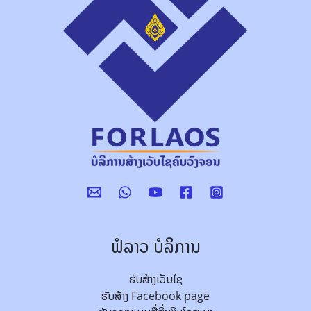
ຟໍລາວ ບໍລິການ
ຮັບສ້າງເວັບໄຊ
ຮັບສ້າງ Facebook page