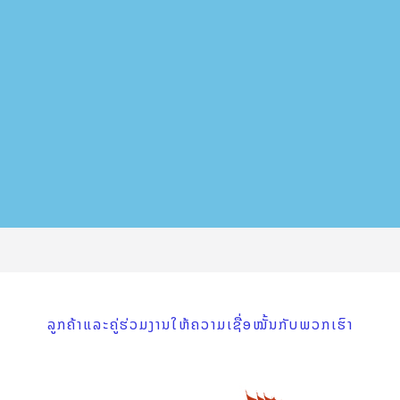
ລູກຄ້າແລະຄູ່ຮ່ວມງານໃຫ້ຄວາມເຊື່ອໝັ້ນກັບພວກເຮົາ