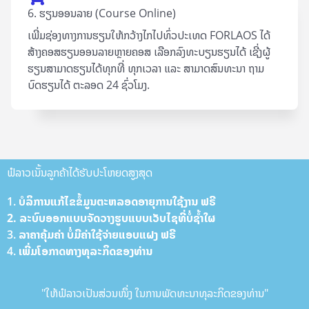
6. ຮຽນອອນລາຍ (Course Online)
ເພີ່ມຊ່ອງທາງການຮຽນໃຫ້ກວ້າງໄກໄປທົ່ວປະເທດ FORLAOS ໄດ້
ສ້າງຄອສຮຽນອອນລາຍຫຼາຍຄອສ ເລືອກລົງທະບຽນຮຽນໄດ້ ເຊີ່ງຜູ້
ຮຽນສາມາດຮຽນໄດ້ທຸກທີ່ ທຸກເວລາ ແລະ ສາມາດສົນທະນາ ຖາມ
ບົດຮຽນໄດ້ ຕະລອດ 24 ຊົ່ວໂມງ.
ຟໍລາວເນັ້ນລູກຄ້າໄດ້ຮັບປະໂຫຍດສູງສຸດ
1. ບໍລິການ​ແກ້​ໄຂ​ຂໍ້​ມູນ​ຕະຫລອດ​ອາ​ຍຸການ​ໃຊ້​ງານ ຟ​ຣີ
2. ລະບົບ​ອອກ​ແບບ​ຈັດ​ວາງ​ຮູບ​ແບບ​ເວັບ​ໄຊທີ່​ບໍ່​ຊ້ຳ​ໃຜ
3. ລາ​ຄາ​ຄຸ້ມ​ຄ່າ ບໍ່​ມີ​ຄ່າ​ໃຊ້​ຈ່າຍ​ແອບ​ແຝງ ຟ​ຣີ
4. ເພີ່ມ​ໂອ​ກາດ​ທາງ​ທຸລະກິດຂອງທ່ານ
"ໃຫ້ຟໍລາວເປັນສ່ວນໜຶ່ງ ໃນການພັດທະນາທຸລະກິດຂອງທ່ານ"