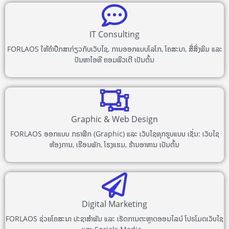
IT Consulting
FORLAOS ໃຫ້ຄຳປຶກສາກ່ຽວກັບເວັບໄຊ, ການອອກແບບໂລໂກ, ໂຄສະນາ, ສື່ສິ່ງພິມ ແລະ
ປັນຫາໄອທີ ຄອມພິວເຕີ ເປັນຕົ້ນ
Graphic & Web Design
FORLAOS ອອກແບບ ກຣາຟິກ (Graphic) ແລະ ເວັບໄຊທຸກຮູບແບບ ເຊັ່ນ: ເວັບໄຊ
ຫ້ອງການ, ເຮືອນພັກ, ໂຮງແຮມ, ຮ້ານອາຫານ ເປັນຕົ້ນ
Digital Marketing
FORLAOS ຊ່ວຍໂຄສະນາ ປະຊາສຳພັນ ແລະ ເຮັດການຕະຫຼາດອອນໄລນ໌ ໂປຣໂມດເວັບໄຊ