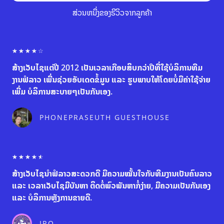
ສ່ວນຫນຶ່ງຂອງຣີວິວຈາກລູກຄ້າ
R
☆
☆
☆
☆
☆
a
ສ້າງເວັບໄຊແຕ່ປີ 2012 ເປັນເວລາເກືອບສິບກວ່າປີທີ່ໃຊ້ບໍລິການທີມ
t
e
ງານຟໍລາວ ເພີ່ນຊ່ວຍອັບເດດຂໍ້ມູນ ແລະ ຮູບພາບໃຫ້ໂດຍບໍ່ມີຄ່າໃຊ້ຈ່າຍ
d
ເພີ່ມ ບໍລິການສະບາຍໆເປັນກັນເອງ.
4
o
u
PHONEPRASEUTH GUESTHOUSE
t
o
f
5
R
☆
☆
☆
☆
☆
a
ສ້າງເວັບໄຊນຳຟໍລາວສະດວກດີ ມີຄວາມໝັ້ນໃຈກັບທີມງານເປັນຄົນລາວ
t
e
ແລະ ເວລາເວັບໄຊມີບັນຫາ ຕິດຕໍ່ພົວພັນຫາກໍ່ງ່າຍ, ມີຄວາມເປັນກັນເອງ
d
ແລະ ບໍລິການຫຼັງການຂາຍດີ.
4
.
5
IRO