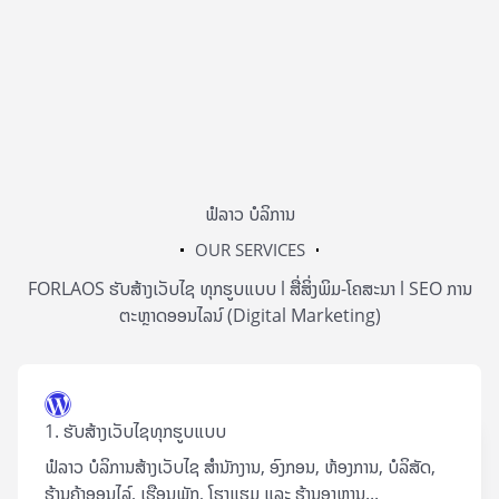
ຟໍລາວ ບໍລິການ
OUR SERVICES
FORLAOS ຮັບສ້າງເວັບໄຊ ທຸກຮູບແບບ l ສື່ສິ່ງພິມ-ໂຄສະນາ l SEO ການ
ຕະຫຼາດອອນໄລນ໌ (Digital Marketing)
1. ຮັບສ້າງເວັບໄຊທຸກຮູບແບບ
ຟໍລາວ ບໍລິການສ້າງເວັບໄຊ ສຳນັກງານ, ອົງກອນ, ຫ້ອງການ, ບໍລິສັດ,
ຮ້ານຄ້າອອນໄລ໌, ເຮືອນພັກ, ໂຮງແຮມ ແລະ ຮ້ານອາຫານ...