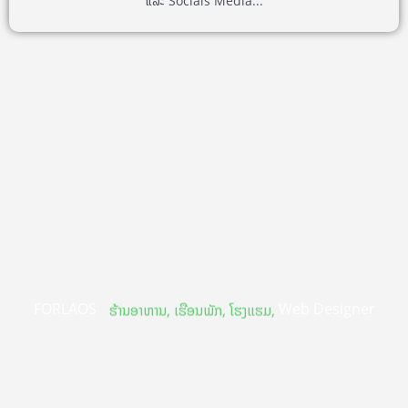
ແລະ Socials Media...
FORLAOS
Web Designer
ຮ້ານອາຫານ, ເຮືອນພັກ, ໂຮງແຮມ,