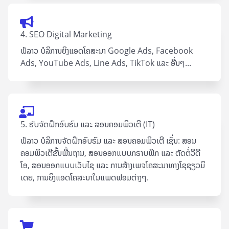
4. SEO Digital Marketing
ຟໍລາວ ບໍລິການຍິງແອດໂຄສະນາ Google Ad​s, Facebook
Ads, YouTube Ads, Line Ads, TikTok ແລະ ອື່ນໆ...
5. ຮັບຈັດຝຶກອົບຮົມ ແລະ ສອນຄອມພິວເຕີ (IT)
ຟໍລາວ ບໍລິການຈັດຝຶກອົບຮົມ ແລະ ສອນຄອມພິວເຕີ ເຊັ່ນ: ສອນ
ຄອມພິວເຕີຂັ້ນພື້ນຖານ, ສອນອອກແບບກຣາບຟິກ ແລະ ຕັດຕໍ່ວີດີ
ໂອ, ສອນອອກແບບເວັບໄຊ ແລະ ການສ້າງເພຈໂຄສະນາທາງໂຊຊຽວມິ
ເດຍ, ການຍິງແອດໂຄສະນາໃນແພດຟອມຕ່າງໆ.