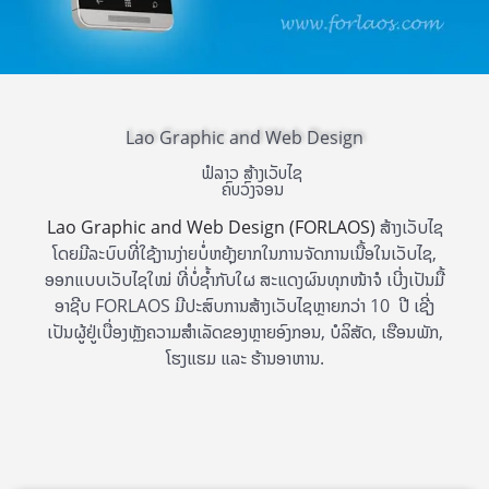
Lao Graphic and Web Design
ຟໍລາວ ສ້າງເວັບໄຊ
ຄົບວົງຈອນ
Lao Graphic and Web Design
(FORLAOS)
ສ້າງເວັບໄຊ
ໂດຍມີລະບົບທີ່ໃຊ້ງານງ່າຍບໍ່ຫຍຸ້ງຍາກໃນການຈັດການເນື້ອໃນເວັບໄຊ,
ອອກແບບເວັບໄຊໃໝ່ ທີ່ບໍ່ຊ້ຳກັບໃຜ ສະແດງຜົນທຸກໜ້າຈໍ ເບີ່ງເປັນມື້
ອາຊີບ FORLAOS ມີປະສົບການສ້າງເວັບໄຊຫຼາຍກວ່າ 10 ປີ ເຊີ່ງ
ເປັນຜູ້ຢູ່ເບື່ອງຫຼັງຄວາມສຳເລັດຂອງຫຼາຍອົງກອນ, ບໍລິສັດ, ເຮືອນພັກ,
ໂຮງແຮມ ແລະ ຮ້ານອາຫານ.