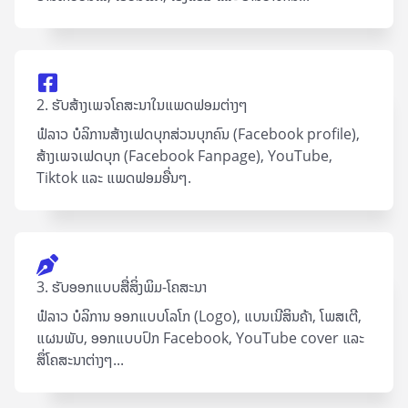
2. ຮັບສ້າງເພຈໂຄສະນາໃນແພດຟອມຕ່າງໆ
ຟໍລາວ ບໍລິການສ້າງເຟດບຸກສ່ວນບຸກຄົນ (Facebook profile),
ສ້າງເພຈເຟດບຸກ (Facebook Fanpage), YouTube,
Tiktok ແລະ ແພດຟອມອື່ນໆ.
3. ຮັບອອກແບບສື່ສິ່ງພິມ-ໂຄສະນາ
ຟໍລາວ ບໍລິການ ອອກແບບໂລໂກ (Logo), ແບນເນີສິນຄ້າ, ໂພສເຕີ,
ແຜນພັບ, ອອກແບບປົກ Facebook, YouTube cover ແລະ
ສຶ່ໂຄສະນາຕ່າງໆ...