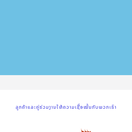
ລູກຄ້າແລະຄູ່ຮ່ວມງານໃຫ້ຄວາມເຊື່ອໝັ້ນກັບພວກເຮົາ