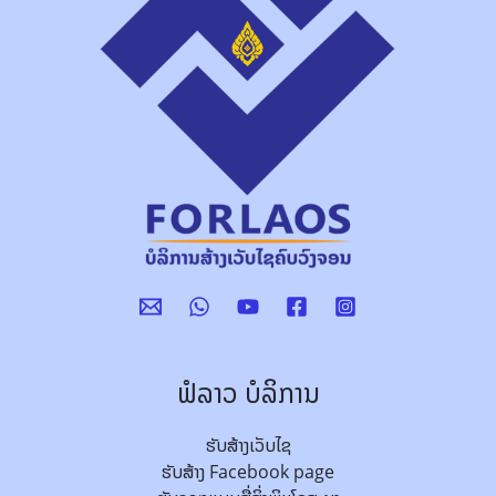
ຟໍລາວ ບໍລິການ
ຮັບສ້າງເວັບໄຊ
ຮັບສ້າງ Facebook page