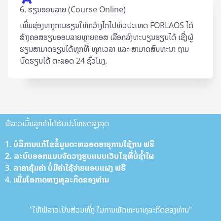
6. ຮຽນອອນລາຍ (Course Online)
ເພີ່ມຊ່ອງທາງການຮຽນໃຫ້ກວ້າງໄກໄປທົ່ວປະເທດ FORLAOS ໄດ້
ສ້າງຄອສຮຽນອອນລາຍຫຼາຍຄອສ ເລືອກລົງທະບຽນຮຽນໄດ້ ເຊີ່ງຜູ້
ຮຽນສາມາດຮຽນໄດ້ທຸກທີ່ ທຸກເວລາ ແລະ ສາມາດສົນທະນາ ຖາມ
ບົດຮຽນໄດ້ ຕະລອດ 24 ຊົ່ວໂມງ.
ຟໍລາວເນັ້ນລູກຄ້າໄດ້ຮັບປະໂຫຍດສູງສຸດ
1. ບໍລິການ​ແກ້​ໄຂ​ຂໍ້​ມູນ​ຕະຫລອດ​ອາ​ຍຸການ​ໃຊ້​ງານ ຟ​ຣີ
2. ລະບົບ​ອອກ​ແບບ​ຈັດ​ວາງ​ຮູບ​ແບບ​ເວັບ​ໄຊທີ່​ບໍ່​ຊ້ຳ​ໃຜ
3. ລາ​ຄາ​ຄຸ້ມ​ຄ່າ ບໍ່​ມີ​ຄ່າ​ໃຊ້​ຈ່າຍ​ແອບ​ແຝງ ຟ​ຣີ
4. ເພີ່ມ​ໂອ​ກາດ​ທາງ​ທຸລະກິດຂອງທ່ານ
"ໃຫ້ຟໍລາວເປັນສ່ວນໜຶ່ງ ໃນການພັດທະນາທຸລະກິດຂອງທ່ານ"