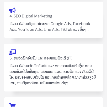
4. SEO Digital Marketing
ຟໍລາວ ບໍລິການຍິງແອດໂຄສະນາ Google Ad​s, Facebook
Ads, YouTube Ads, Line Ads, TikTok ແລະ ອື່ນໆ...
5. ຮັບຈັດຝຶກອົບຮົມ ແລະ ສອນຄອມພິວເຕີ (IT)
ຟໍລາວ ບໍລິການຈັດຝຶກອົບຮົມ ແລະ ສອນຄອມພິວເຕີ ເຊັ່ນ: ສອນ
ຄອມພິວເຕີຂັ້ນພື້ນຖານ, ສອນອອກແບບກຣາບຟິກ ແລະ ຕັດຕໍ່ວີດີ
ໂອ, ສອນອອກແບບເວັບໄຊ ແລະ ການສ້າງເພຈໂຄສະນາທາງໂຊຊຽວມິ
ເດຍ, ການຍິງແອດໂຄສະນາໃນແພດຟອມຕ່າງໆ.