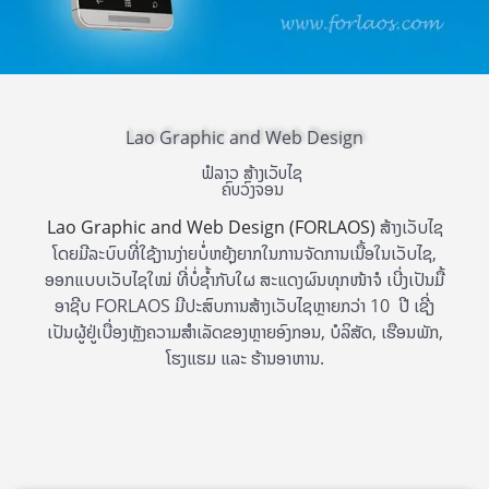
Lao Graphic and Web Design
ຟໍລາວ ສ້າງເວັບໄຊ
ຄົບວົງຈອນ
Lao Graphic and Web Design
(FORLAOS)
ສ້າງເວັບໄຊ
ໂດຍມີລະບົບທີ່ໃຊ້ງານງ່າຍບໍ່ຫຍຸ້ງຍາກໃນການຈັດການເນື້ອໃນເວັບໄຊ,
ອອກແບບເວັບໄຊໃໝ່ ທີ່ບໍ່ຊ້ຳກັບໃຜ ສະແດງຜົນທຸກໜ້າຈໍ ເບີ່ງເປັນມື້
ອາຊີບ FORLAOS ມີປະສົບການສ້າງເວັບໄຊຫຼາຍກວ່າ 10 ປີ ເຊີ່ງ
ເປັນຜູ້ຢູ່ເບື່ອງຫຼັງຄວາມສຳເລັດຂອງຫຼາຍອົງກອນ, ບໍລິສັດ, ເຮືອນພັກ,
ໂຮງແຮມ ແລະ ຮ້ານອາຫານ.