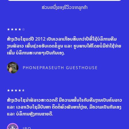
ສ່ວນຫນຶ່ງຂອງຣີວິວຈາກລູກຄ້າ
R
☆
☆
☆
☆
☆
a
ສ້າງເວັບໄຊແຕ່ປີ 2012 ເປັນເວລາເກືອບສິບກວ່າປີທີ່ໃຊ້ບໍລິການທີມ
t
e
ງານຟໍລາວ ເພີ່ນຊ່ວຍອັບເດດຂໍ້ມູນ ແລະ ຮູບພາບໃຫ້ໂດຍບໍ່ມີຄ່າໃຊ້ຈ່າຍ
d
ເພີ່ມ ບໍລິການສະບາຍໆເປັນກັນເອງ.
4
o
u
PHONEPRASEUTH GUESTHOUSE
t
o
f
5
R
☆
☆
☆
☆
☆
a
ສ້າງເວັບໄຊນຳຟໍລາວສະດວກດີ ມີຄວາມໝັ້ນໃຈກັບທີມງານເປັນຄົນລາວ
t
e
ແລະ ເວລາເວັບໄຊມີບັນຫາ ຕິດຕໍ່ພົວພັນຫາກໍ່ງ່າຍ, ມີຄວາມເປັນກັນເອງ
d
ແລະ ບໍລິການຫຼັງການຂາຍດີ.
4
.
5
IRO