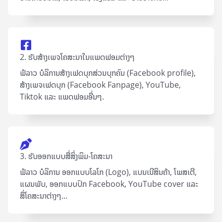
2. ຮັບສ້າງເພຈໂຄສະນາໃນແພດຟອມຕ່າງໆ
ຟໍລາວ ບໍລິການສ້າງເຟດບຸກສ່ວນບຸກຄົນ (Facebook profile),
ສ້າງເພຈເຟດບຸກ (Facebook Fanpage), YouTube,
Tiktok ແລະ ແພດຟອມອື່ນໆ.
3. ຮັບອອກແບບສື່ສິ່ງພິມ-ໂຄສະນາ
ຟໍລາວ ບໍລິການ ອອກແບບໂລໂກ (Logo), ແບນເນີສິນຄ້າ, ໂພສເຕີ,
ແຜນພັບ, ອອກແບບປົກ Facebook, YouTube cover ແລະ
ສຶ່ໂຄສະນາຕ່າງໆ...