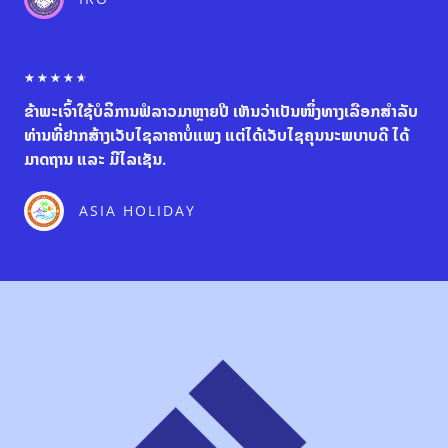
o
u
t
o
R
☆
☆
☆
☆
☆
f
a
5
ຂ້າພະເຈົ້າໃຊ້ບໍລິການຟໍລາວມາຫຼາຍປີ ເຫັນວ່າເປັນໜຶ່ງທາງເລືອກສຳລັບ
t
e
ທ່ານທີ່ຢາກສ້າງເວັບໄຊລາຄາບໍ່ແພງ ແຕ່ໄດ້ເວັບໄຊຄຸນນະພບາບດີ ໄດ້
d
ມາດຖານ ແລະ ມີໄລເຊັນ.
4
.
6
ASIA HOLIDAY
o
u
t
o
f
5