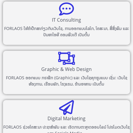
IT Consulting
FORLAOS ໃຫ້ຄຳປຶກສາກ່ຽວກັບເວັບໄຊ, ການອອກແບບໂລໂກ, ໂຄສະນາ, ສື່ສິ່ງພິມ ແລະ
ປັນຫາໄອທີ ຄອມພິວເຕີ ເປັນຕົ້ນ
Graphic & Web Design
FORLAOS ອອກແບບ ກຣາຟິກ (Graphic) ແລະ ເວັບໄຊທຸກຮູບແບບ ເຊັ່ນ: ເວັບໄຊ
ຫ້ອງການ, ເຮືອນພັກ, ໂຮງແຮມ, ຮ້ານອາຫານ ເປັນຕົ້ນ
Digital Marketing
FORLAOS ຊ່ວຍໂຄສະນາ ປະຊາສຳພັນ ແລະ ເຮັດການຕະຫຼາດອອນໄລນ໌ ໂປຣໂມດເວັບໄຊ