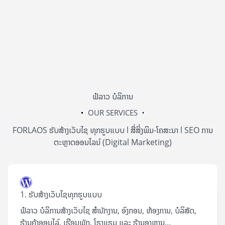
ຟໍລາວ ບໍລິການ
OUR SERVICES
FORLAOS ຮັບສ້າງເວັບໄຊ ທຸກຮູບແບບ l ສື່ສິ່ງພິມ-ໂຄສະນາ l SEO ການ
ຕະຫຼາດອອນໄລນ໌ (Digital Marketing)
1. ຮັບສ້າງເວັບໄຊທຸກຮູບແບບ
ຟໍລາວ ບໍລິການສ້າງເວັບໄຊ ສຳນັກງານ, ອົງກອນ, ຫ້ອງການ, ບໍລິສັດ,
ຮ້ານຄ້າອອນໄລ໌, ເຮືອນພັກ, ໂຮງແຮມ ແລະ ຮ້ານອາຫານ...