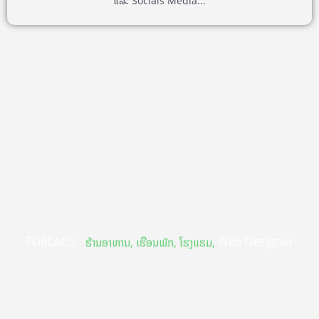
ແລະ Socials Media...
FORLAOS
Web Designer
ຮ້ານອາຫານ, ເຮືອນພັກ, ໂຮງແຮມ,