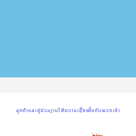
ລູກຄ້າແລະຄູ່ຮ່ວມງານໃຫ້ຄວາມເຊື່ອໝັ້ນກັບພວກເຮົາ