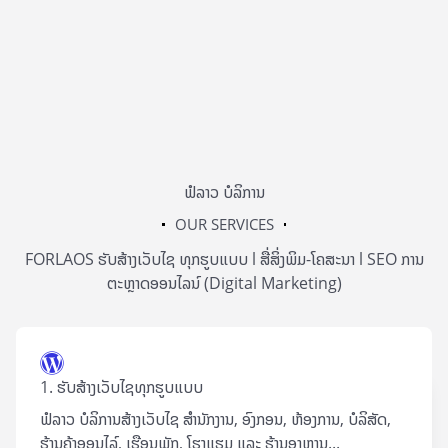
ຟໍລາວ ບໍລິການ
OUR SERVICES
FORLAOS ຮັບສ້າງເວັບໄຊ ທຸກຮູບແບບ l ສື່ສິ່ງພິມ-ໂຄສະນາ l SEO ການ
ຕະຫຼາດອອນໄລນ໌ (Digital Marketing)
1. ຮັບສ້າງເວັບໄຊທຸກຮູບແບບ
ຟໍລາວ ບໍລິການສ້າງເວັບໄຊ ສຳນັກງານ, ອົງກອນ, ຫ້ອງການ, ບໍລິສັດ,
ຮ້ານຄ້າອອນໄລ໌, ເຮືອນພັກ, ໂຮງແຮມ ແລະ ຮ້ານອາຫານ...