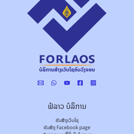
ຟໍລາວ ບໍລິການ
ຮັບສ້າງເວັບໄຊ
ຮັບສ້າງ Facebook page