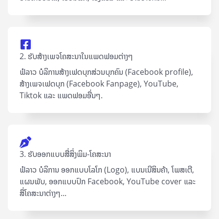
2. ຮັບສ້າງເພຈໂຄສະນາໃນແພດຟອມຕ່າງໆ
ຟໍລາວ ບໍລິການສ້າງເຟດບຸກສ່ວນບຸກຄົນ (Facebook profile),
ສ້າງເພຈເຟດບຸກ (Facebook Fanpage), YouTube,
Tiktok ແລະ ແພດຟອມອື່ນໆ.
3. ຮັບອອກແບບສື່ສິ່ງພິມ-ໂຄສະນາ
ຟໍລາວ ບໍລິການ ອອກແບບໂລໂກ (Logo), ແບນເນີສິນຄ້າ, ໂພສເຕີ,
ແຜນພັບ, ອອກແບບປົກ Facebook, YouTube cover ແລະ
ສຶ່ໂຄສະນາຕ່າງໆ...