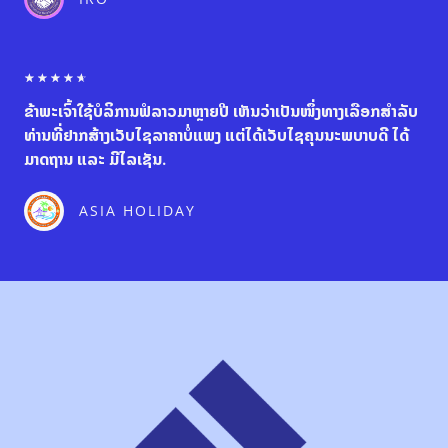
o
u
t
o
R
☆
☆
☆
☆
☆
f
a
5
ຂ້າພະເຈົ້າໃຊ້ບໍລິການຟໍລາວມາຫຼາຍປີ ເຫັນວ່າເປັນໜຶ່ງທາງເລືອກສຳລັບ
t
e
ທ່ານທີ່ຢາກສ້າງເວັບໄຊລາຄາບໍ່ແພງ ແຕ່ໄດ້ເວັບໄຊຄຸນນະພບາບດີ ໄດ້
d
ມາດຖານ ແລະ ມີໄລເຊັນ.
4
.
6
ASIA HOLIDAY
o
u
t
o
f
5