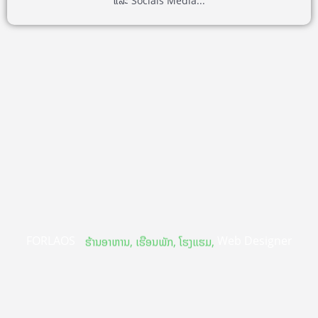
ແລະ Socials Media...
FORLAOS
Web Designer
ຮ້ານອາຫານ, ເຮືອນພັກ, ໂຮງແຮມ,