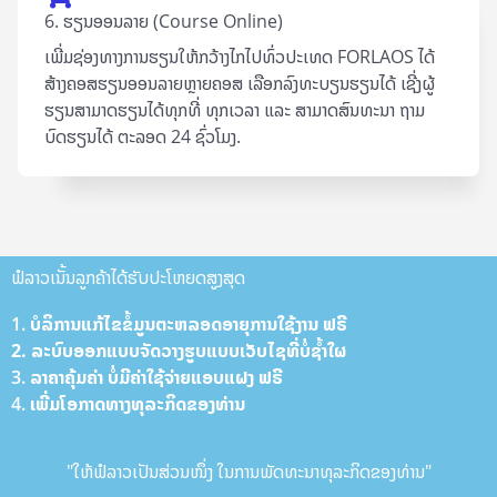
6. ຮຽນອອນລາຍ (Course Online)
ເພີ່ມຊ່ອງທາງການຮຽນໃຫ້ກວ້າງໄກໄປທົ່ວປະເທດ FORLAOS ໄດ້
ສ້າງຄອສຮຽນອອນລາຍຫຼາຍຄອສ ເລືອກລົງທະບຽນຮຽນໄດ້ ເຊີ່ງຜູ້
ຮຽນສາມາດຮຽນໄດ້ທຸກທີ່ ທຸກເວລາ ແລະ ສາມາດສົນທະນາ ຖາມ
ບົດຮຽນໄດ້ ຕະລອດ 24 ຊົ່ວໂມງ.
ຟໍລາວເນັ້ນລູກຄ້າໄດ້ຮັບປະໂຫຍດສູງສຸດ
1. ບໍລິການ​ແກ້​ໄຂ​ຂໍ້​ມູນ​ຕະຫລອດ​ອາ​ຍຸການ​ໃຊ້​ງານ ຟ​ຣີ
2. ລະບົບ​ອອກ​ແບບ​ຈັດ​ວາງ​ຮູບ​ແບບ​ເວັບ​ໄຊທີ່​ບໍ່​ຊ້ຳ​ໃຜ
3. ລາ​ຄາ​ຄຸ້ມ​ຄ່າ ບໍ່​ມີ​ຄ່າ​ໃຊ້​ຈ່າຍ​ແອບ​ແຝງ ຟ​ຣີ
4. ເພີ່ມ​ໂອ​ກາດ​ທາງ​ທຸລະກິດຂອງທ່ານ
"ໃຫ້ຟໍລາວເປັນສ່ວນໜຶ່ງ ໃນການພັດທະນາທຸລະກິດຂອງທ່ານ"