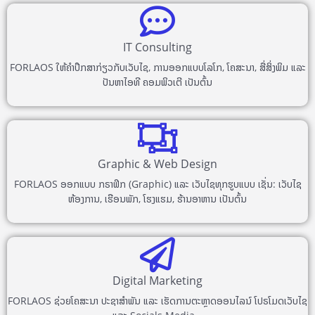
IT Consulting
FORLAOS ໃຫ້ຄຳປຶກສາກ່ຽວກັບເວັບໄຊ, ການອອກແບບໂລໂກ, ໂຄສະນາ, ສື່ສິ່ງພິມ ແລະ
ປັນຫາໄອທີ ຄອມພິວເຕີ ເປັນຕົ້ນ
Graphic & Web Design
FORLAOS ອອກແບບ ກຣາຟິກ (Graphic) ແລະ ເວັບໄຊທຸກຮູບແບບ ເຊັ່ນ: ເວັບໄຊ
ຫ້ອງການ, ເຮືອນພັກ, ໂຮງແຮມ, ຮ້ານອາຫານ ເປັນຕົ້ນ
Digital Marketing
FORLAOS ຊ່ວຍໂຄສະນາ ປະຊາສຳພັນ ແລະ ເຮັດການຕະຫຼາດອອນໄລນ໌ ໂປຣໂມດເວັບໄຊ