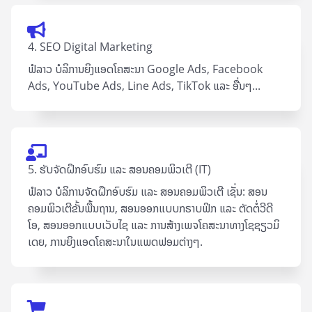
4. SEO Digital Marketing
ຟໍລາວ ບໍລິການຍິງແອດໂຄສະນາ Google Ad​s, Facebook
Ads, YouTube Ads, Line Ads, TikTok ແລະ ອື່ນໆ...
5. ຮັບຈັດຝຶກອົບຮົມ ແລະ ສອນຄອມພິວເຕີ (IT)
ຟໍລາວ ບໍລິການຈັດຝຶກອົບຮົມ ແລະ ສອນຄອມພິວເຕີ ເຊັ່ນ: ສອນ
ຄອມພິວເຕີຂັ້ນພື້ນຖານ, ສອນອອກແບບກຣາບຟິກ ແລະ ຕັດຕໍ່ວີດີ
ໂອ, ສອນອອກແບບເວັບໄຊ ແລະ ການສ້າງເພຈໂຄສະນາທາງໂຊຊຽວມິ
ເດຍ, ການຍິງແອດໂຄສະນາໃນແພດຟອມຕ່າງໆ.