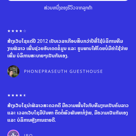
ສ່ວນຫນຶ່ງຂອງຣີວິວຈາກລູກຄ້າ
R
☆
☆
☆
☆
☆
a
ສ້າງເວັບໄຊແຕ່ປີ 2012 ເປັນເວລາເກືອບສິບກວ່າປີທີ່ໃຊ້ບໍລິການທີມ
t
e
ງານຟໍລາວ ເພີ່ນຊ່ວຍອັບເດດຂໍ້ມູນ ແລະ ຮູບພາບໃຫ້ໂດຍບໍ່ມີຄ່າໃຊ້ຈ່າຍ
d
ເພີ່ມ ບໍລິການສະບາຍໆເປັນກັນເອງ.
4
o
u
PHONEPRASEUTH GUESTHOUSE
t
o
f
5
R
☆
☆
☆
☆
☆
a
ສ້າງເວັບໄຊນຳຟໍລາວສະດວກດີ ມີຄວາມໝັ້ນໃຈກັບທີມງານເປັນຄົນລາວ
t
e
ແລະ ເວລາເວັບໄຊມີບັນຫາ ຕິດຕໍ່ພົວພັນຫາກໍ່ງ່າຍ, ມີຄວາມເປັນກັນເອງ
d
ແລະ ບໍລິການຫຼັງການຂາຍດີ.
4
.
5
IRO