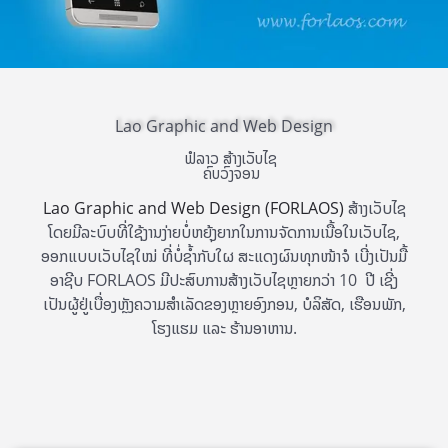
Lao Graphic and Web Design
ຟໍລາວ ສ້າງເວັບໄຊ
ຄົບວົງຈອນ
Lao Graphic and Web Design
(FORLAOS)
ສ້າງເວັບໄຊ
ໂດຍມີລະບົບທີ່ໃຊ້ງານງ່າຍບໍ່ຫຍຸ້ງຍາກໃນການຈັດການເນື້ອໃນເວັບໄຊ,
ອອກແບບເວັບໄຊໃໝ່ ທີ່ບໍ່ຊ້ຳກັບໃຜ ສະແດງຜົນທຸກໜ້າຈໍ ເບີ່ງເປັນມື້
ອາຊີບ FORLAOS ມີປະສົບການສ້າງເວັບໄຊຫຼາຍກວ່າ 10 ປີ ເຊີ່ງ
ເປັນຜູ້ຢູ່ເບື່ອງຫຼັງຄວາມສຳເລັດຂອງຫຼາຍອົງກອນ, ບໍລິສັດ, ເຮືອນພັກ,
ໂຮງແຮມ ແລະ ຮ້ານອາຫານ.