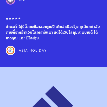
o
u
t
o
R
☆
☆
☆
☆
☆
f
a
5
ຂ້າພະເຈົ້າໃຊ້ບໍລິການຟໍລາວມາຫຼາຍປີ ເຫັນວ່າເປັນໜຶ່ງທາງເລືອກສຳລັບ
t
e
ທ່ານທີ່ຢາກສ້າງເວັບໄຊລາຄາບໍ່ແພງ ແຕ່ໄດ້ເວັບໄຊຄຸນນະພບາບດີ ໄດ້
d
ມາດຖານ ແລະ ມີໄລເຊັນ.
4
.
6
ASIA HOLIDAY
o
u
t
o
f
5