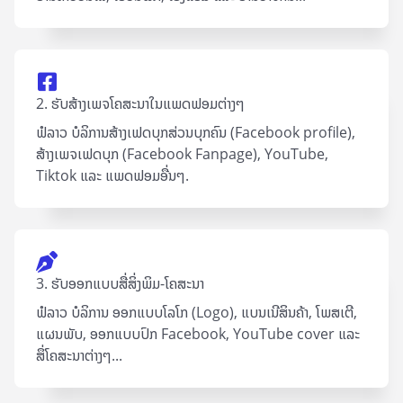
2. ຮັບສ້າງເພຈໂຄສະນາໃນແພດຟອມຕ່າງໆ
ຟໍລາວ ບໍລິການສ້າງເຟດບຸກສ່ວນບຸກຄົນ (Facebook profile),
ສ້າງເພຈເຟດບຸກ (Facebook Fanpage), YouTube,
Tiktok ແລະ ແພດຟອມອື່ນໆ.
3. ຮັບອອກແບບສື່ສິ່ງພິມ-ໂຄສະນາ
ຟໍລາວ ບໍລິການ ອອກແບບໂລໂກ (Logo), ແບນເນີສິນຄ້າ, ໂພສເຕີ,
ແຜນພັບ, ອອກແບບປົກ Facebook, YouTube cover ແລະ
ສຶ່ໂຄສະນາຕ່າງໆ...