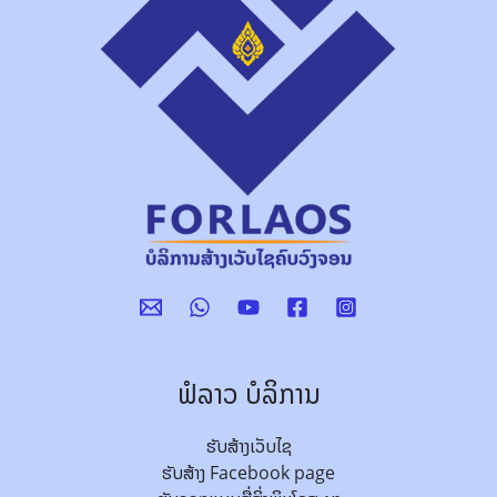
ຟໍລາວ ບໍລິການ
ຮັບສ້າງເວັບໄຊ
ຮັບສ້າງ Facebook page