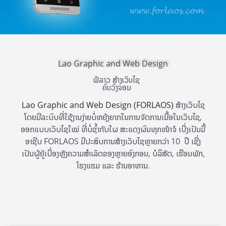
Lao Graphic and Web Design
ຟໍລາວ ສ້າງເວັບໄຊ
ຄົບວົງຈອນ
Lao Graphic and Web Design
(FORLAOS)
ສ້າງເວັບໄຊ
ໂດຍມີລະບົບທີ່ໃຊ້ງານງ່າຍບໍ່ຫຍຸ້ງຍາກໃນການຈັດການເນື້ອໃນເວັບໄຊ,
ອອກແບບເວັບໄຊໃໝ່ ທີ່ບໍ່ຊ້ຳກັບໃຜ ສະແດງຜົນທຸກໜ້າຈໍ ເບີ່ງເປັນມື້
ອາຊີບ FORLAOS ມີປະສົບການສ້າງເວັບໄຊຫຼາຍກວ່າ 10 ປີ ເຊີ່ງ
ເປັນຜູ້ຢູ່ເບື່ອງຫຼັງຄວາມສຳເລັດຂອງຫຼາຍອົງກອນ, ບໍລິສັດ, ເຮືອນພັກ,
ໂຮງແຮມ ແລະ ຮ້ານອາຫານ.