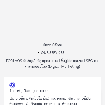
ຟໍລາວ ບໍລິການ
OUR SERVICES
FORLAOS ຮັບສ້າງເວັບໄຊ ທຸກຮູບແບບ l ສື່ສິ່ງພິມ-ໂຄສະນາ l SEO ການ
ຕະຫຼາດອອນໄລນ໌ (Digital Marketing)
1. ຮັບສ້າງເວັບໄຊທຸກຮູບແບບ
ຟໍລາວ ບໍລິການສ້າງເວັບໄຊ ສຳນັກງານ, ອົງກອນ, ຫ້ອງການ, ບໍລິສັດ,
ຮ້ານຄ້າອອນໄລ໌, ເຮືອນພັກ, ໂຮງແຮມ ແລະ ຮ້ານອາຫານ...