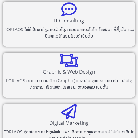
IT Consulting
FORLAOS ໃຫ້ຄຳປຶກສາກ່ຽວກັບເວັບໄຊ, ການອອກແບບໂລໂກ, ໂຄສະນາ, ສື່ສິ່ງພິມ ແລະ
ປັນຫາໄອທີ ຄອມພິວເຕີ ເປັນຕົ້ນ
Graphic & Web Design
FORLAOS ອອກແບບ ກຣາຟິກ (Graphic) ແລະ ເວັບໄຊທຸກຮູບແບບ ເຊັ່ນ: ເວັບໄຊ
ຫ້ອງການ, ເຮືອນພັກ, ໂຮງແຮມ, ຮ້ານອາຫານ ເປັນຕົ້ນ
Digital Marketing
FORLAOS ຊ່ວຍໂຄສະນາ ປະຊາສຳພັນ ແລະ ເຮັດການຕະຫຼາດອອນໄລນ໌ ໂປຣໂມດເວັບໄຊ