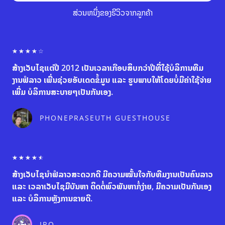
ສ່ວນຫນຶ່ງຂອງຣີວິວຈາກລູກຄ້າ
R
☆
☆
☆
☆
☆
a
ສ້າງເວັບໄຊແຕ່ປີ 2012 ເປັນເວລາເກືອບສິບກວ່າປີທີ່ໃຊ້ບໍລິການທີມ
t
e
ງານຟໍລາວ ເພີ່ນຊ່ວຍອັບເດດຂໍ້ມູນ ແລະ ຮູບພາບໃຫ້ໂດຍບໍ່ມີຄ່າໃຊ້ຈ່າຍ
d
ເພີ່ມ ບໍລິການສະບາຍໆເປັນກັນເອງ.
4
o
u
PHONEPRASEUTH GUESTHOUSE
t
o
f
5
R
☆
☆
☆
☆
☆
a
ສ້າງເວັບໄຊນຳຟໍລາວສະດວກດີ ມີຄວາມໝັ້ນໃຈກັບທີມງານເປັນຄົນລາວ
t
e
ແລະ ເວລາເວັບໄຊມີບັນຫາ ຕິດຕໍ່ພົວພັນຫາກໍ່ງ່າຍ, ມີຄວາມເປັນກັນເອງ
d
ແລະ ບໍລິການຫຼັງການຂາຍດີ.
4
.
5
IRO