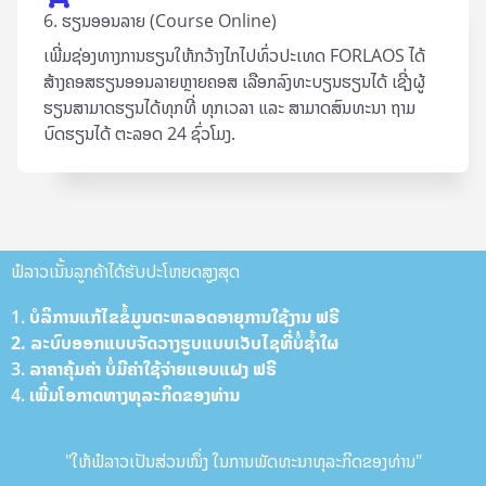
6. ຮຽນອອນລາຍ (Course Online)
ເພີ່ມຊ່ອງທາງການຮຽນໃຫ້ກວ້າງໄກໄປທົ່ວປະເທດ FORLAOS ໄດ້
ສ້າງຄອສຮຽນອອນລາຍຫຼາຍຄອສ ເລືອກລົງທະບຽນຮຽນໄດ້ ເຊີ່ງຜູ້
ຮຽນສາມາດຮຽນໄດ້ທຸກທີ່ ທຸກເວລາ ແລະ ສາມາດສົນທະນາ ຖາມ
ບົດຮຽນໄດ້ ຕະລອດ 24 ຊົ່ວໂມງ.
ຟໍລາວເນັ້ນລູກຄ້າໄດ້ຮັບປະໂຫຍດສູງສຸດ
1. ບໍລິການ​ແກ້​ໄຂ​ຂໍ້​ມູນ​ຕະຫລອດ​ອາ​ຍຸການ​ໃຊ້​ງານ ຟ​ຣີ
2. ລະບົບ​ອອກ​ແບບ​ຈັດ​ວາງ​ຮູບ​ແບບ​ເວັບ​ໄຊທີ່​ບໍ່​ຊ້ຳ​ໃຜ
3. ລາ​ຄາ​ຄຸ້ມ​ຄ່າ ບໍ່​ມີ​ຄ່າ​ໃຊ້​ຈ່າຍ​ແອບ​ແຝງ ຟ​ຣີ
4. ເພີ່ມ​ໂອ​ກາດ​ທາງ​ທຸລະກິດຂອງທ່ານ
"ໃຫ້ຟໍລາວເປັນສ່ວນໜຶ່ງ ໃນການພັດທະນາທຸລະກິດຂອງທ່ານ"