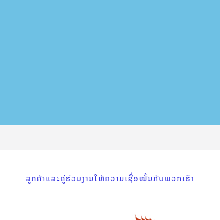
ລູກຄ້າແລະຄູ່ຮ່ວມງານໃຫ້ຄວາມເຊື່ອໝັ້ນກັບພວກເຮົາ