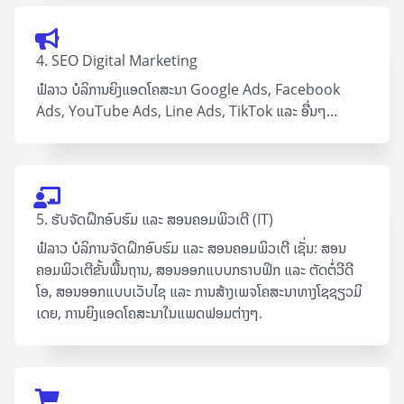
4. SEO Digital Marketing
ຟໍລາວ ບໍລິການຍິງແອດໂຄສະນາ Google Ad​s, Facebook
Ads, YouTube Ads, Line Ads, TikTok ແລະ ອື່ນໆ...
5. ຮັບຈັດຝຶກອົບຮົມ ແລະ ສອນຄອມພິວເຕີ (IT)
ຟໍລາວ ບໍລິການຈັດຝຶກອົບຮົມ ແລະ ສອນຄອມພິວເຕີ ເຊັ່ນ: ສອນ
ຄອມພິວເຕີຂັ້ນພື້ນຖານ, ສອນອອກແບບກຣາບຟິກ ແລະ ຕັດຕໍ່ວີດີ
ໂອ, ສອນອອກແບບເວັບໄຊ ແລະ ການສ້າງເພຈໂຄສະນາທາງໂຊຊຽວມິ
ເດຍ, ການຍິງແອດໂຄສະນາໃນແພດຟອມຕ່າງໆ.