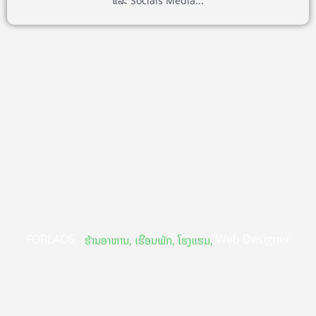
ແລະ Socials Media...
FORLAOS
Web Designer
ຮ້ານອາຫານ, ເຮືອນພັກ, ໂຮງແຮມ,